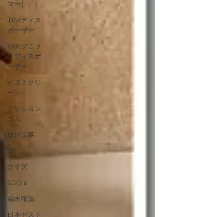
マー）
INAXディス
ポーザー
パナソニッ
クディスポ
ーザー
イズミクリ
ーン
クッション
ゴム
取付工事
DIY
クイズ
SDGｓ
漏水確認
日本ゼスト