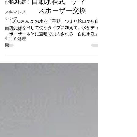
お客様の声
ディスポーザー
スキマレス
シンク
TOTO：自動水栓式 ディ
周辺部材
スポーザー交換
生ゴミ処理
TOTOさんは お水を「手動」つまり蛇口から自分
機
でお水を出して使うタイプに加えて、水がディス
ポーザー本体に直噴で投入される「自動水洗」タ
イプがあります。