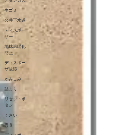
メタンガス
生ゴミ
公共下水道
ディスポー
ザー
地球温暖化
防止
ディスポー
ザ故障
かみこみ
詰まり
リセットボ
タン
くさい
異臭