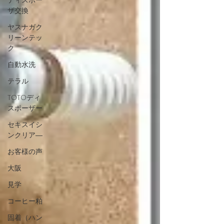
ディスポー
ザ交換
ヤスナガク
リーンテッ
ク
自動水洗
テラル
TOTOディ
スポーザー
セキスイシ
ンクリア―
お客様の声
大阪
見学
コーヒー粕
固着（ハン