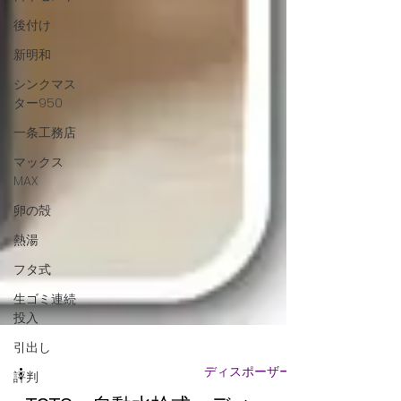
後付け
新明和
シンクマス
ター950
一条工務店
マックス
MAX
卵の殻
熱湯
フタ式
生ゴミ連続
投入
引出し
評判