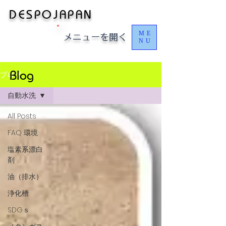
​​​​DESPOJAPAN
ME
​メニューを開く
NU
Blog
ブログ
自動水洗
All Posts
FAQ 環境
塩素系漂白
剤
油（排水）
浄化槽
SDGｓ