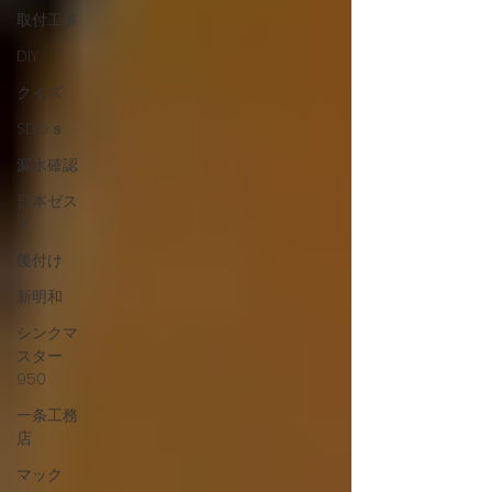
取付工事
DIY
クイズ
SDGｓ
漏水確認
日本ゼス
ト
後付け
新明和
シンクマ
スター
950
一条工務
店
マック