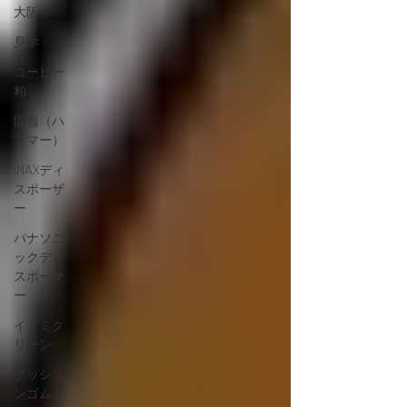
大阪
見学
コーヒー
粕
固着（ハ
ンマー）
INAXディ
スポーザ
ー
パナソニ
ックディ
スポーザ
ー
イズミク
リーン
クッショ
ンゴム