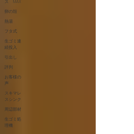
ス MAX
卵の殻
熱湯
フタ式
生ゴミ連
続投入
引出し
評判
お客様の
声
スキマレ
スシンク
周辺部材
生ゴミ処
理機