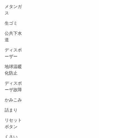
メタンガ
ス
生ゴミ
公共下水
道
ディスポ
ーザー
地球温暖
化防止
ディスポ
ーザ故障
かみこみ
詰まり
リセット
ボタン
くさい