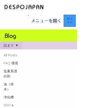
​​​​DESPOJAPAN
ME
​メニューを開く
NU
Blog
ブログ
詰まり
All Posts
FAQ 環境
塩素系漂
白剤
油（排
水）
浄化槽
SDGｓ