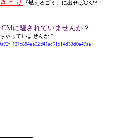
きとり
『燃えるゴミ』に出せばOKだ！
CMに騙されていませんか？
しちゃっていませんか？
/93a92f_1376884ea02d41ac91614d33d0a49aa