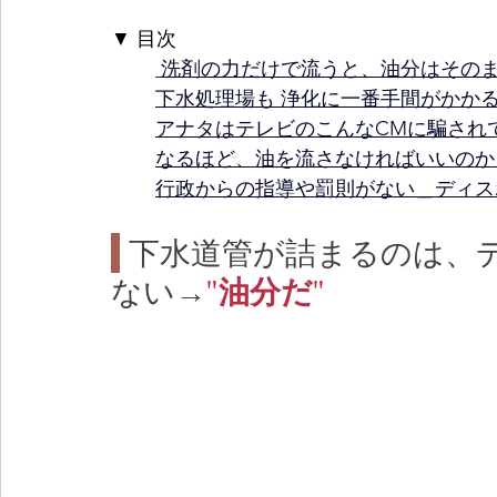
▼ 目次
洗剤の力だけで流うと、油分はその
コーヒー粕
固着（ハンマー）
INAXディ
下水処理場も 浄化に一番手間がかかる
アナタはテレビのこんなCMに騙され
なるほど、油を流さなければいいのか
イズミクリーン
行政からの指導や罰則がない＿ディス
 下水道管が詰まるのは、
ない→
"油分だ"