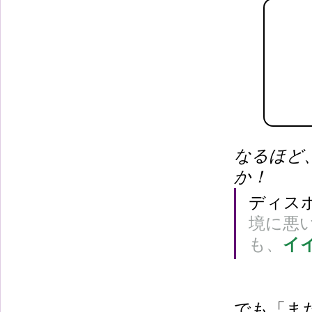
なるほど
か！
ディス
境に悪
も、
イ
でも「ま