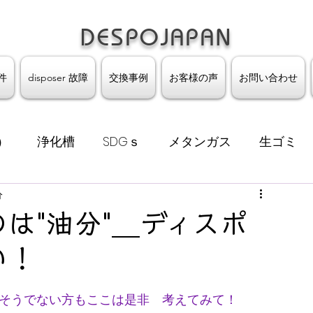
​​​​​​​​​​​​​DESPOJAPAN
件
disposer 故障
交換事例
お客様の声
お問い合わせ
）
浄化槽
SDGｓ
メタンガス
生ゴミ
止
分
ディスポーザ故障
かみこみ
詰まり
は"油分"＿ディスポ
ーザ交換
ヤスナガクリーンテック
自動水洗
い！
そうでない方もここは是非　考えてみて！
ンクリア―
お客様の声
大阪
見学