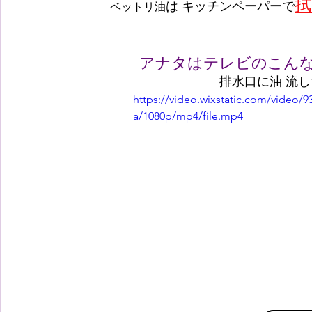
拭
は キッチンペーパーで
ベットリ油
アナタはテレビのこんな
排水口に油 流
https://video.wixstatic.com/video
a/1080p/mp4/file.mp4