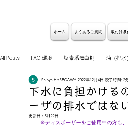
ホーム
よくあるご質問
取付け条
All Posts
FAQ 環境
塩素系漂白剤
油（排水
公共下水道
Shinya HASEGAWA
ディスポーザー
2022年12月4日
地球温暖化防
読了時間: 2
下水に負担かけるの
リセットボタン
くさい
異臭
ディスポ
ーザの排水ではな
更新日：
5月22日
※ディスポーザーをご使用中の方も、
テラル
TOTOディスポーザー
セキスイシ