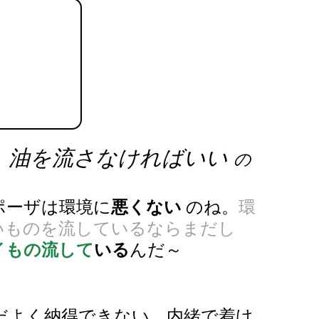
油を流さなければいい 
、
の
ポーザは環境に
悪くない
 のね。
環
いものを流しているならまだし
イもの流して
いる
んだ～ 
だよく納得できない。内緒で着け