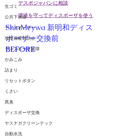
デスポジャパンに相談
生ゴミ
環境を守ってディスポーザを使う
公共下水道
ShinMeywa 新明和
ディス
ディスポーザー
ポーザー
交換前     
地球温暖化防止
BEFORE
ディスポーザ故障
かみこみ
詰まり
リセットボタン
くさい
異臭
ディスポーザ交換
ヤスナガクリーンテック
自動水洗