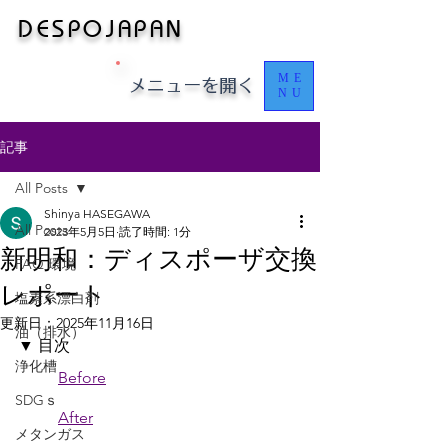
​​​​DESPOJAPAN
ME
​メニューを開く
NU
記事
All Posts
Shinya HASEGAWA
All Posts
2023年5月5日
読了時間: 1分
新明和：ディスポーザ交換
FAQ 環境
レポート
塩素系漂白剤
更新日：
2025年11月16日
油（排水）
▼ 目次
浄化槽
Before
SDGｓ
After
メタンガス