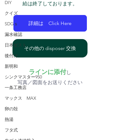
DIY
給は終了しております。
クイズ
詳細は Click Here
SDGｓ
漏水確認
日本ゼスト
その他の disposer 交換
後付け
新明和
ラインに添付
し
シンクマスター950
写真／図面をお送りください
一条工務店
マックス MAX
卵の殻
熱湯
フタ式