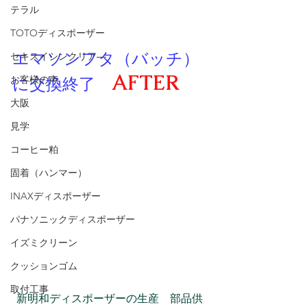
テラル
TOTOディスポーザー
エマソンフタ（バッチ）
セキスイシンクリア―
AFTER
お客様の声
に
交換終了
大阪
見学
コーヒー粕
固着（ハンマー）
INAXディスポーザー
パナソニックディスポーザー
イズミクリーン
クッションゴム
取付工事
新明和ディスポーザーの生産　部品供